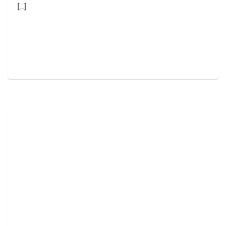
[...]