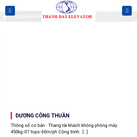
Skip
to
Trang chủ
Sản phẩm
Elevator-market-in-the-world.jpg
content
DƯƠNG CÔNG THUẦN
Thông số cơ bản : Thang tải khách không phòng máy
450kg-07 tops-60m/ph Công trình: [...]