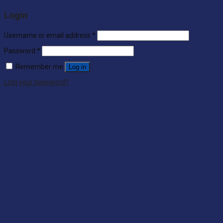
Login
Username or email address
*
Password
*
Remember me
Log in
Lost your password?