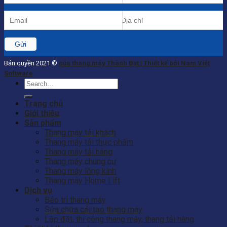
Bản quyền 2021 ©
của thang máy Thành Đạt | Thiết kế bởi Nam Việt
Software
Search
for:
Trang chủ
Giới thiệu
Sản phẩm
Thang máy tải khách
Thang máy tải thực phẩm
Thang máy tải hàng
Thang máy chung cư
Thang máy lồng kính
Thang máy Home Lift
Dịch vụ
Bảo trì thang máy
Sửa chữa cải tạo thang máy
Lắp đặt, thi công thang máy, thang tải hàng