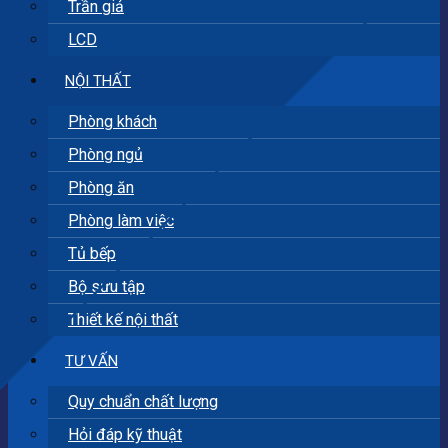
Trần giả
LCD
NỘI THẤT
Phòng khách
Phòng ngủ
Phòng ăn
Phòng làm việc
Tủ bếp
Bộ sưu tập
Thiết kế nội thất
TƯ VẤN
Quy chuẩn chất lượng
Hỏi đáp kỹ thuật