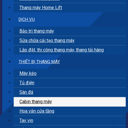
Thang máy Home Lift
DỊCH VỤ
Bảo trì thang máy
Sửa chữa cải tạo thang máy
Lắp đặt, thi công thang máy, thang tải hàng
THIẾT BỊ THANG MÁY
Máy kéo
Tủ điện
Sàn đá
Cabin thang máy
Hoa văn cửa tầng
Tay vịn