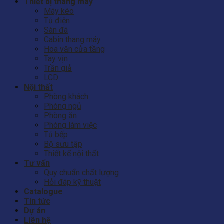
Thiết bị thang máy
Máy kéo
Tủ điện
Sàn đá
Cabin thang máy
Hoa văn cửa tầng
Tay vịn
Trần giả
LCD
Nội thất
Phòng khách
Phòng ngủ
Phòng ăn
Phòng làm việc
Tủ bếp
Bộ sưu tập
Thiết kế nội thất
Tư vấn
Quy chuẩn chất lượng
Hỏi đáp kỹ thuật
Catalogue
Tin tức
Dự án
Liên hệ