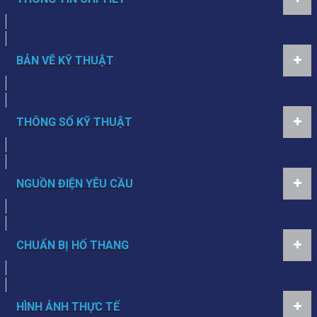
BẢN VẼ KỸ THUẬT
THÔNG SỐ KỸ THUẬT
NGUỒN ĐIỆN YÊU CẦU
CHUẨN BỊ HỐ THANG
HÌNH ẢNH THỰC TẾ