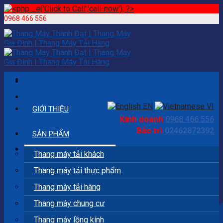
0968 466 556
Skip
to
content
EN
VI
GIỚI THIỆU
Kinh doanh
0968 466 556
Bảo trì
02462872392
SẢN PHẨM
Search
Thang máy tải khách
for:
Thang máy tải thực phẩm
Thang máy tải hàng
Thang máy chung cư
Thang máy lồng kính