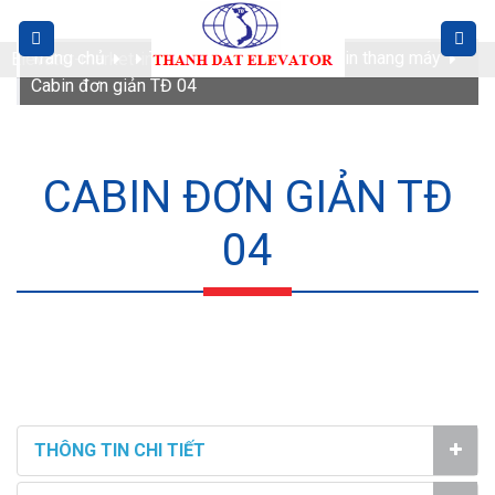
Skip
to
Trang chủ
Thiết bị thang máy
Cabin thang máy
Elevator-market-in-the-world.jpg
content
Cabin đơn giản TĐ 04
CABIN ĐƠN GIẢN TĐ
04
THÔNG TIN CHI TIẾT